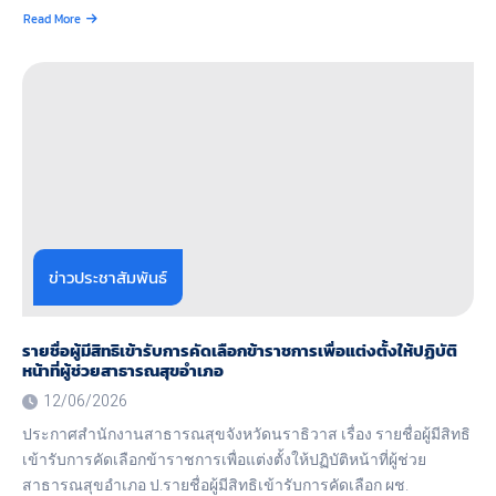
มิ
Read More
นิ
about
ธัญ
รายงาน
ญา
งบ
รักษ์
ทดลอง
โรง
หน่วย
พยาบาล
เบิก
ตากใบ
จ่าย
จังหวัด
ราย
นราธิวาส
วัน
ปีงบประมาณ
ประจำ
พ.ศ.2569
เดือน
กิจกรรม
พฤษภาคม
ปรับปรุง
ข่าวประชาสัมพันธ์
อาคาร
เป็น
มิ
นิ
รายชื่อผู้มีสิทธิเข้ารับการคัดเลือกข้าราชการเพื่อแต่งตั้งให้ปฏิบัติ
ธัญ
หน้าที่ผู้ช่วยสาธารณสุขอำเภอ
ญา
12/06/2026
รักษ์
โดย
ประกาศสำนักงานสาธารณสุขจังหวัดนราธิวาส เรื่อง รายชื่อผู้มีสิทธิ
วิธี
เข้ารับการคัดเลือกข้าราชการเพื่อแต่งตั้งให้ปฏิบัติหน้าที่ผู้ช่วย
คัด
เลือก
สาธารณสุขอำเภอ ป.รายชื่อผู้มีสิทธิเข้ารับการคัดเลือก ผช.