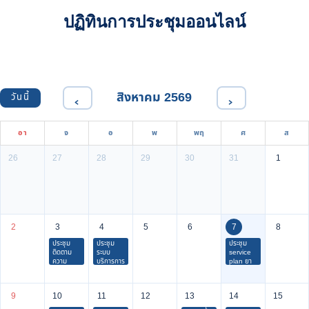
ปฏิทินการประชุมออนไลน์
สิงหาคม 2569
วันนี้
‹
›
อา
จ
อ
พ
พฤ
ศ
ส
26
27
28
29
30
31
1
2
3
4
5
6
7
8
ประชุม
ประชุม
ประชุม
ติดตาม
ระบบ
service
ความ
บริการการ
plan ยา
ก้าวหน้า
แพทย์
เสพติด
และเยี่ยม
ฉุกเฉิน
เสริมพลัง
9
10
11
12
13
14
15
ศุนย์
พัฒนาเด็ก