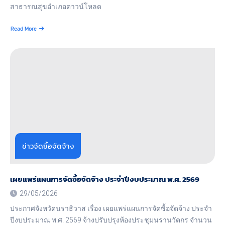
สาธารณสุขอำเภอดาวน์โหลด
Read More
about
ราย
ชื่อ
ผู้
มี
สิทธิ
เข้า
รับ
การ
คัด
เลือก
ข้าราชการ
เพื่อ
ข่าวจัดซื้อจัดจ้าง
แต่ง
ตั้ง
ให้
ปฏิบัติ
เผยแพร่แผนการจัดซื้อจัดจ้าง ประจำปีงบประมาณ พ.ศ. 2569
หน้าที่
29/05/2026
ผู้
ช่วย
ประกาศจังหวัดนราธิวาส เรื่อง เผยแพร่แผนการจัดซื้อจัดจ้าง ประจำ
สาธารณสุข
ปีงบประมาณ พ.ศ. 2569 จ้างปรับปรุงห้องประชุมนรานวัตกร จำนวน
อำเภอ