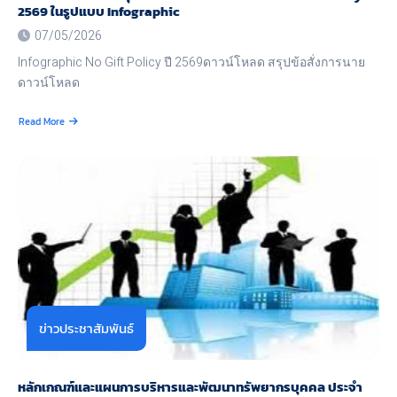
(นัก
2569 ในรูปแบบ Infographic
วิชาการ
07/05/2026
สาธารณสุข)
Infographic No Gift Policy ปี 2569ดาวน์โหลด สรุปข้อสั่งการนาย
ดาวน์โหลด
Read More
about
นาย
แพทย์
สาธารณสุข
จังหวัด
นราธิวาส
ประกาศ
No
Gift
Policy
ปี
2569
ใน
ข่าวประชาสัมพันธ์
รูป
แบบ
Infographic
หลักเกณฑ์และแผนการบริหารและพัฒนาทรัพยากรบุคคล ประจำ