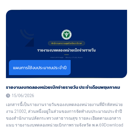
about
ประกาศ
ผู้
ชนะ
การ
เสนอ
ราคา
จ้าง
ก่อสร้าง
โครงการ
พัฒนาการ
เข้า
ถึง
แผนการใช้งบประมาณประจำปี
การ
บำบัด
รักษา
ผู้
รายงานงบทดลองหน่วยเบิกจ่ายรายวัน ประจำเดือนพฤษภาคม
ติด
15/06/2026
ยา
เสพ
เอกสารนี้เป็นรายงานรายวันของงบทดลองหน่วยงานที่มีรหัสหน่วย
ติด
งาน 21002, ส่วนหนึ่งอยู่ในส่วนของการจัดทำงบประมาณประจำปี
ใน
ของสำนักงานปลัดกระทรวงสาธารณสุข รายละเอียดตามเอกสาร
หอ
ผู้
แนบ รายงานงบทดลองหน่วยเบิกภาพรวมจังหวัด พ.ค.69Download
ป่วย