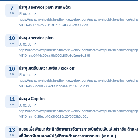
7
ประชุม service plan ยาเสพติด
ส.ค.
🕐 06:00 📍
https://narathiwatpublichealthoffice.webex.com/narathiwatpublichealthoffice/j.ph
MTID=m009f62553193f7e5924f3612e83958eb
10
ประชุม service plan
ส.ค.
🕐 01:30 📍
https://narathiwatpublichealthoffice.webex.com/narathiwatpublichealthoffice/j.ph
MTID=mb5444c30aa98d650bf05b9c5aee9c298
10
ประชุมเตรียมความพร้อม kick off
ส.ค.
🕐 01:30 📍
https://narathiwatpublichealthoffice.webex.com/narathiwatpublichealthoffice/j.ph
MTID=m69ac0d5394ef39eaaa6a9a95615f5a19
11
ประชุม Copilot
ส.ค.
🕐 01:30 📍
https://narathiwatpublichealthoffice.webex.com/narathiwatpublichealthoffice/j.ph
MTID=m4f8f28ecb46a300623c20f6853b3c001
13
อบรมเพื่อพัฒนาประสิทธิภาพการจัดการการเบิกจ่ายเงินเพิ่มสําหรับ ตําแหน
ส.ค.
งที่มีเหตุพิเศษของผู้ปฏิบัติงานด้านการสาธารณสุข (พ.ต.ส.)