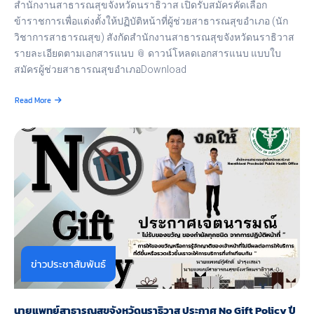
สํานักงานสาธารณสุขจังหวัดนราธิวาส เปิดรับสมัครคัดเลือก
ข้าราชการเพื่อแต่งตั้งให้ปฏิบัติหน้าที่ผู้ช่วยสาธารณสุขอําเภอ (นัก
วิชาการสาธารณสุข) สังกัดสํานักงานสาธารณสุขจังหวัดนราธิวาส
รายละเอียดตามเอกสารแนบ 📎 ดาวน์โหลดเอกสารแนบ แบบใบ
สมัครผู้ช่วยสาธารณสุขอำเภอDownload
Read More
about
รับ
สมัคร
คัด
เลือก
ข้าราชการ
เพื่อ
แต่ง
ตั้ง
ให้
ปฏิบัติ
หน้าที่
ผู้
ข่าวประชาสัมพันธ์
ช่วย
สาธารณ
สุ
ขอําเภอ
นายแพทย์สาธารณสุขจังหวัดนราธิวาส ประกาศ No Gift Policy ปี