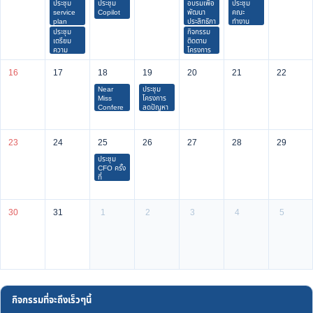
ประชุม
ประชุม
อบรมเพื่อ
ประชุม
เล็กนำร่อง
service
Copilot
พัฒนา
คณะ
plan
ประสิทธิภา
ทำงาน
พการ
อสพ.
ประชุม
กิจกรรม
จัดการการ
เตรียม
ติดตาม
เบิกจ่าย
ความ
โครงการ
เงินเพิ่ม
พร้อม
แม่บ้าน
สําหรับ ตํา
kick off
สาธารณสุ
16
17
18
19
20
21
22
แหน่งที่มี
ข Triple-
เหตุพิเศษ
p
Near
ประชุม
ของผู้
Miss
โครงการ
ปฏิบัติงาน
Confere
ลดปัญหา
ด้านการ
nce
การใช้ยา
สาธารณสุ
ไม่สม
ข
เหตุผล
(พ.ต.ส.)
23
24
25
26
27
28
29
ลดเชื้อ
ดื้อยา
ประชุม
บูรณาการ
CFO ครั้ง
กับหน่วย
ที่
งานอื่นที่
10/2569
เกี่ยวข้อง
ในจังหวัด
นราธิวาส
30
31
1
2
3
4
5
กิจกรรมที่จะถึงเร็วๆนี้