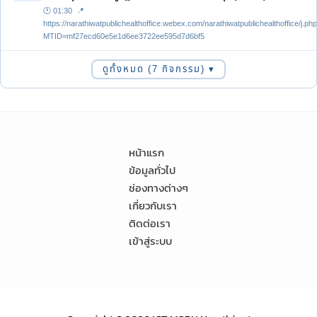
🕐 01:30 📍
https://narathiwatpublichealthoffice.webex.com/narathiwatpublichealthoffice/j.ph
MTID=mf27ecd60e5e1d6ee3722ee595d7d6bf5
ดูทั้งหมด (7 กิจกรรม) ▾
หน้าแรก
ข้อมูลทั่วไป
ช่องทางต่างๆ
เกี่ยวกับเรา
ติดต่อเรา
เข้าสู่ระบบ